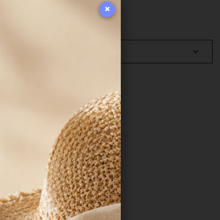
ad.
×