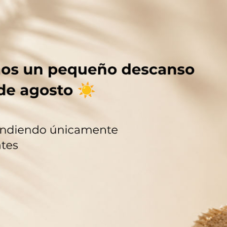
Botella clásica de líneas suaves y gran versatilid
SOLICITAR INFORMACIÓN