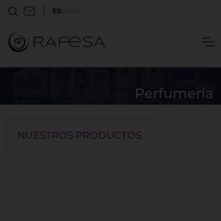
ES
EN
FR
Perfumería
Tapones perfumería
Ice
NUESTROS PRODUCTOS