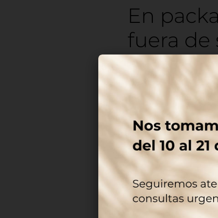
En pack
fuera de 
Cuando un envase
“más”. Es because 
Lo notas en la co
producto se entien
lo notas también en 
No hay piezas que
usuario convive con
La prime