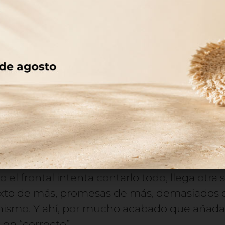
 la da el orden
ensar en “acabados premium” como primera 
e metalizaciones o barnices, hay una pregu
tal en un segundo?
stá bien ordenado, el ojo hace un recorrido
se reconoce, la gama se sitúa y el beneficio
 que leer un párrafo. Esa sensación de facil
iere control.
el frontal intenta contarlo todo, llega otra 
exto de más, promesas de más, demasiados
ismo. Y ahí, por mucho acabado que añadas,
en “correcto”.