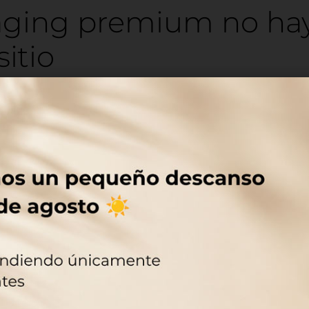
aging premium no ha
sitio
 se percibe premium, normalmente no es 
no tiene nada raro y nada chirría.
mposición: la marca está bien colocada, el n
de sin esfuerzo, la información no pelea po
lo físico: la tapa ajusta, el cierre es sólido, 
 bailen. Son detalles que pueden parecer si
 ellos cada día. Si están bien, suman. Si fall
ra impresión no la dan