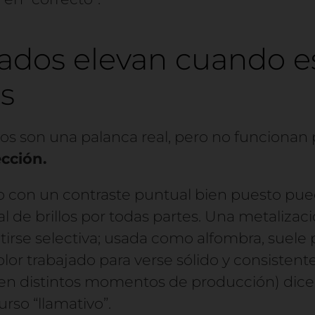
ados elevan cuando e
s
ados son una palanca real, pero no funcionan
ección.
 con un contraste puntual bien puesto pu
al de brillos por todas partes. Una metaliza
irse selectiva; usada como alfombra, suele
olor trabajado para verse sólido y consistent
s, en distintos momentos de producción) dic
rso “llamativo”.