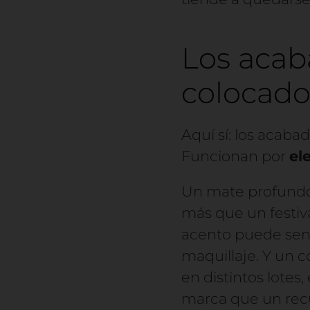
Los acab
colocado
Aquí sí: los acab
Funcionan por
el
Un mate profundo
más que un festiv
acento puede sent
maquillaje. Y un c
en distintos lote
marca que un recu