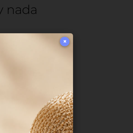
y nada
×
porque tenga
ombre del
r tener atención. Y
la rosca no rasca.
mples, pero el
an, restan.
 los