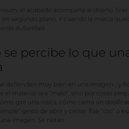
mium, el acabado acompaña al diseño. Si e
a en segundo plano. Y cuando la marca qu
ierde autoridad.
se percibe lo que una
a
se defienden muy bien en una imagen… y fl
ue el material sea “malo”, sino por cosas pe
cómo gira una rosca, cómo cierra un dosific
mple” gesto de abrir y cerrar. Ese “clic” o es
 una imagen. Se notan.