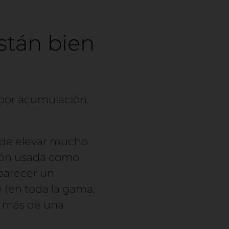
stán bien
 por acumulación.
ede elevar mucho
ción usada como
 parecer un
e (en toda la gama,
e más de una