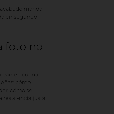
l acabado manda,
eda en segundo
 foto no
ojean en cuanto
queñas: cómo
ador, cómo se
a resistencia justa