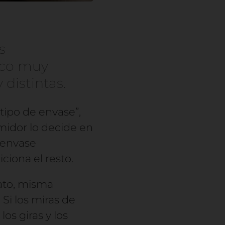
s
sco muy
distintas.
“tipo de envase”,
umidor lo decide en
l envase
ciona el resto.
ato, misma
 Si los miras de
los giras y los