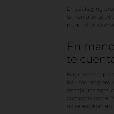
En packaging pre
la marca se qued
plano, el envase p
En mano 
te cuent
Hay envases que 
los usas. No porq
encaja una tapa, 
comporta con el “si
no se explican en