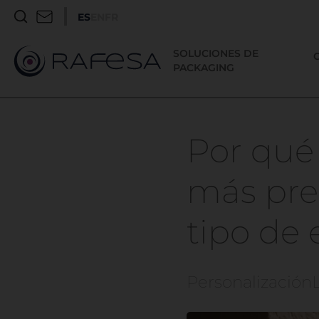
ES
EN
FR
SOLUCIONES DE
PACKAGING
Por qué
más pr
tipo de
Personalización