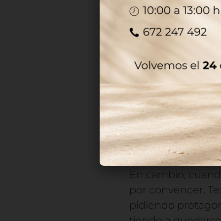
acabados:
La gente suele p
antes de hablar d
entiende el fron
Cuando el diseño e
No duda. La marca 
entiende sin tener
efecto directo: sug
En cambio, cuando 
por convencer. T
pidiendo protagon
tiende a quedarse 