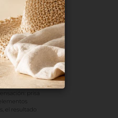
solución. Pero
nta más básica:
¿se
 limpio. No busca.
 principal se
idad tiene un
sensación: prisa
 elementos
 el resultado