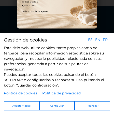
Plaça del Xarol 23 - Pol. Ind. Les Guixeres - 08915 Badalona
Gestión de cookies
ES
EN
FR
(Barcelona)
Tel.: +34 934 608 800
Este sitio web utiliza cookies, tanto propias como de
terceros, para recopilar información estadística sobre su
navegación y mostrarle publicidad relacionada con sus
preferencias, generada a partir de sus pautas de
CONTACTO
navegación.
Puedes aceptar todas las cookies pulsando el botón
"ACEPTAR" o configurarlas o rechazar su uso pulsando el
botón "Guardar configuración".
Politica de cookies
Política de privacidad
AVISO LEGAL
POLÍTICA DE PRIVACIDAD
Aceptar todas
Configurar
Rechazar
POLITICA DE COOKIES
POLÍTICA DE CALIDAD