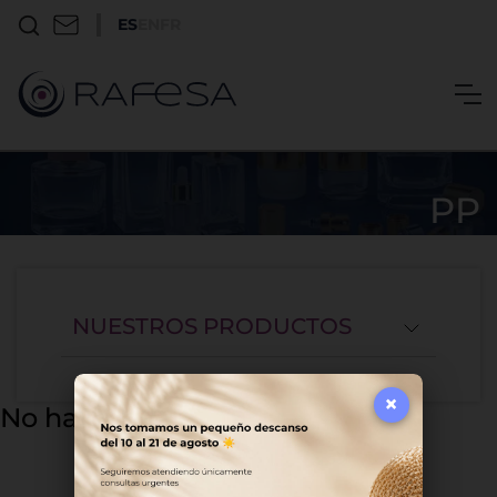
ES
EN
FR
PP
NUESTROS PRODUCTOS
×
No hay resultados disponibles