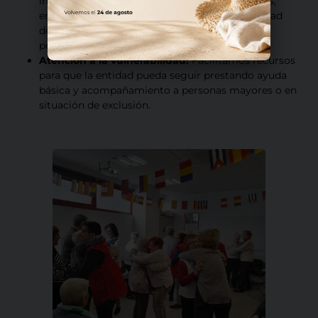
iniciativas de éxito escolar y atención a familias,
entendiendo que el futuro de nuestra comunidad
depende de la educación y salud de los más
pequeños.
Atención a la vulnerabilidad:
Facilitamos recursos
para que la entidad pueda seguir prestando ayuda
básica y acompañamiento a personas mayores o en
situación de exclusión.