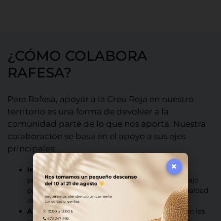
¿CÓMO COLABORA
RAFESA?
Para Rafesa, apoyar a la Creu Roja en nuestro
territorio es una forma de devolver a la
comunidad parte de lo que nos aporta. Nuestra
colaboración se basa en el apoyo a sus ejes
principales:
×
Inclusión Social y Ocupación:
Apoyamos los
programas que generan oportunidades de trabajo
para colectivos vulnerables, favoreciendo la igualdad
de oportunidades en el mercado laboral.
Apoyo a la Infancia y Futuro:
Colaboramos con las