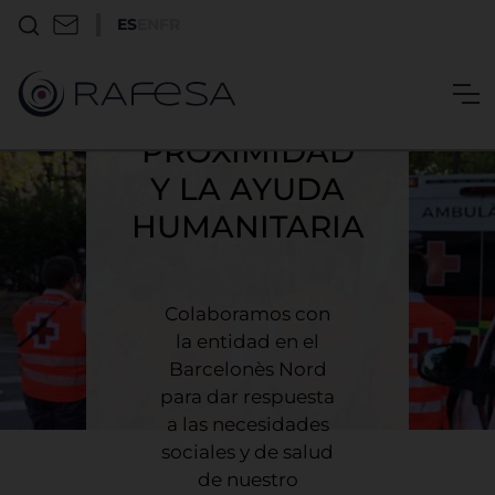
RAFESA Y
ES
EN
FR
CREU ROJA:
COMPROMISO
CON LA
PROXIMIDAD
Y LA AYUDA
HUMANITARIA
Colaboramos con
la entidad en el
Barcelonès Nord
para dar respuesta
a las necesidades
sociales y de salud
de nuestro