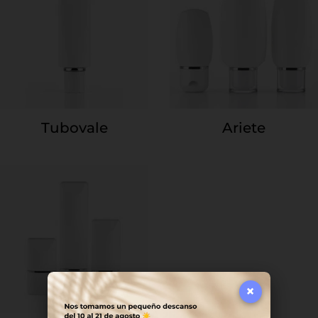
Tubovale
Ariete
×