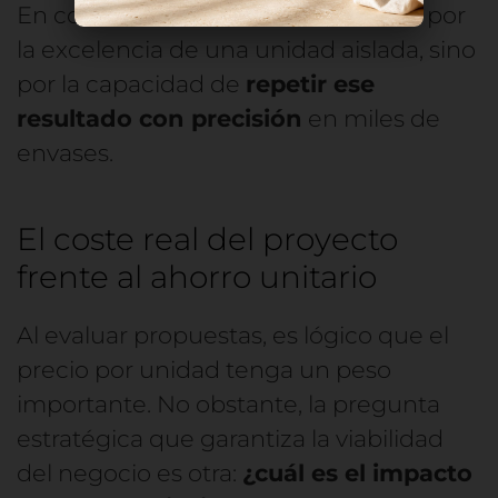
En cosmética, la calidad no se mide por
la excelencia de una unidad aislada, sino
por la capacidad de
repetir ese
resultado con precisión
en miles de
envases.
El coste real del proyecto
frente al ahorro unitario
Al evaluar propuestas, es lógico que el
precio por unidad tenga un peso
importante. No obstante, la pregunta
estratégica que garantiza la viabilidad
del negocio es otra:
¿cuál es el impacto