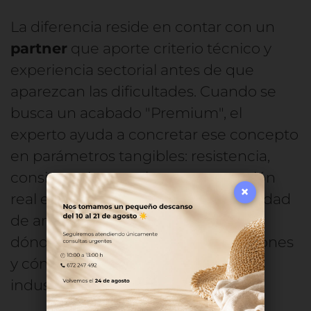
La diferencia reside en contar con un
partner
que aporte criterio técnico y
experiencia sectorial antes de que
aparezcan las dificultades. Cuando se
busca un acabado "Premium", el
experto ayuda a concretar ese concepto
en parámetros tangibles: resistencia,
consistencia entre lotes y percepción
×
real en el punto de venta. Su capacidad
de anticipación permite identificar
dónde suelen aparecer las desviaciones
y cómo evitarlas antes de la
industrialización.