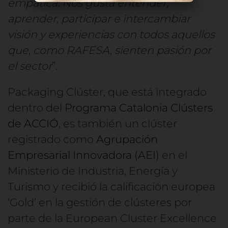
empática. Nos gusta entender,
aprender, participar e intercambiar
visión y experiencias con todos aquellos
que, como RAFESA, sienten pasión por
el sector
”.
Packaging Clúster, que está integrado
dentro del
Programa Catalonia Clústers
de ACCIÓ
, es también un clúster
registrado como
Agrupación
Empresarial Innovadora (AEI)
en el
Ministerio de Industria, Energía y
Turismo y recibió la calificación europea
‘Gold’ en la gestión de clústeres por
parte de la European Cluster Excellence