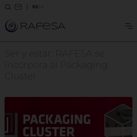
ES
EN
Ser y estar: RAFESA se
incorpora al Packaging
Cluster