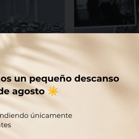
a una nueva linea de
Rafesa entra a formar par
friendly para
Beauty Cluster Barcelona
19 de abril de 2017
e 2017