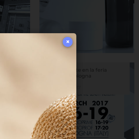
×
te del
Rafesa presente en la feria
Cosmopack Bologna
9 de marzo de 2017