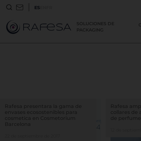
ES
EN
FR
SOLUCIONES DE
PACKAGING
Rafesa presentara la gama de
Rafesa ampl
envases ecosostenibles para
collares de
cosmetica en Cosmetorium
de perfume
Barcelona
12 de septiem
22 de septiembre de 2017