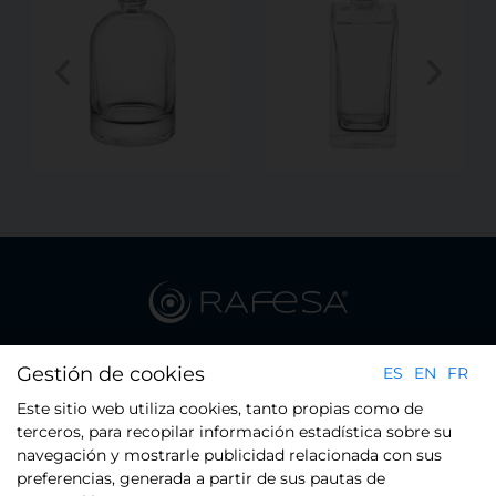
Plaça del Xarol 23 - Pol. Ind. Les Guixeres - 08915 Badalona
Gestión de cookies
ES
EN
FR
(Barcelona)
Este sitio web utiliza cookies, tanto propias como de
Tel.: +34 934 608 800
terceros, para recopilar información estadística sobre su
navegación y mostrarle publicidad relacionada con sus
preferencias, generada a partir de sus pautas de