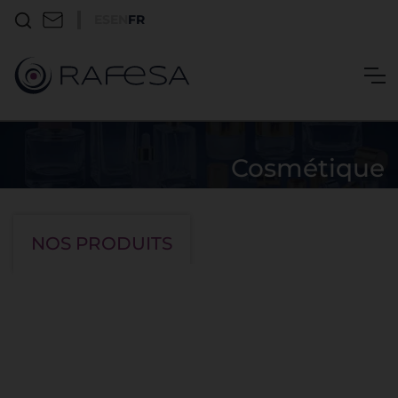
ES
EN
FR
Cosmétique
Pots cosmétiques
Laurence Flat
NOS PRODUITS