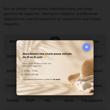
Pot au design intemporel disponible dans une large
gamme de capacités, idéal pour s'adapter à différentes
applications cosmétiques tout en conservant une image
élégante.
Réf.
Col
Capacité
Matériau
Finition
B
×
S00377
40/2P
15
Verre
Transparent
S00379
45/2P
30
Verre
Transparent
S00381
53/2P
50
Verre
Transparent
S00383
70/2P
100
Verre
Transparent