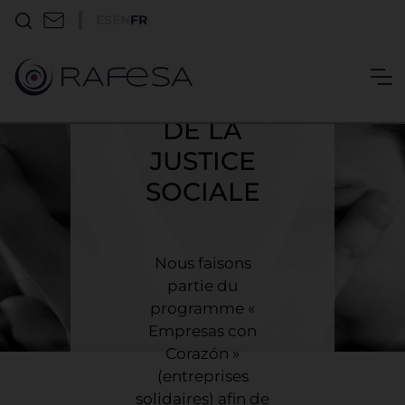
ENGAGEMENT
ES
EN
FR
EN FAVEUR
DE LA
DIGNITÉ ET
DE LA
JUSTICE
SOCIALE
Nous faisons
partie du
programme «
Empresas con
Corazón »
(entreprises
solidaires) afin de