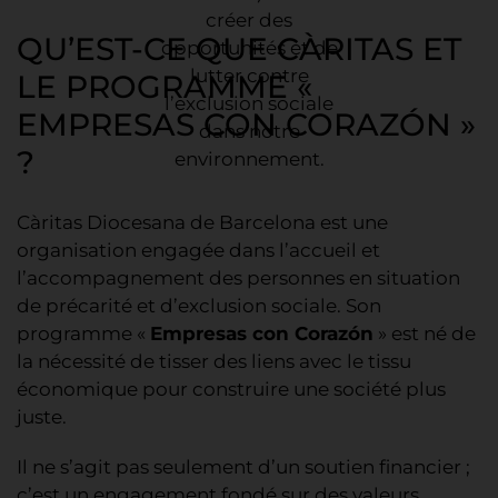
créer des
QU’EST-CE QUE CÀRITAS ET
opportunités et de
lutter contre
LE PROGRAMME «
l’exclusion sociale
EMPRESAS CON CORAZÓN »
dans notre
?
environnement.
Càritas Diocesana de Barcelona est une
organisation engagée dans l’accueil et
l’accompagnement des personnes en situation
de précarité et d’exclusion sociale. Son
programme «
Empresas con Corazón
» est né de
la nécessité de tisser des liens avec le tissu
économique pour construire une société plus
juste.
Il ne s’agit pas seulement d’un soutien financier ;
c’est un engagement fondé sur des valeurs