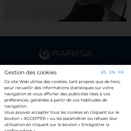
Plaça del Xarol 23 - Pol. Ind. Les Guixeres - 08915 Badalona
Gestion des cookies
ES
EN
FR
(Barcelona)
Ce site Web utilise des cookies, tant propres que de tiers,
Tel.: +34 934 608 800
pour recueillir des informations statistiques sur votre
navigation et vous afficher des publicités liées à vos
préférences, générées à partir de vos habitudes de
CONTACT
navigation.
Vous pouvez accepter tous les cookies en cliquant sur le
bouton « ACCEPTER » ou les paramétrer ou refuser leur
utilisation en cliquant sur le bouton « Enregistrer la
configuration ».