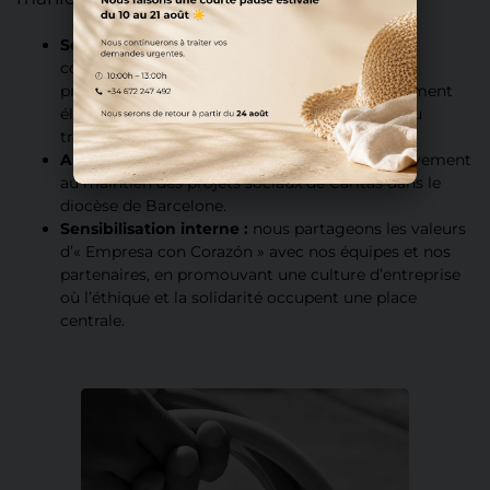
Soutien à l’insertion professionnelle :
nous
contribuons à la diffusion et au soutien de
programmes qui aident les personnes durablement
éloignées de l’emploi à réintégrer le marché du
travail.
Apport de ressources :
nous contribuons activement
au maintien des projets sociaux de Càritas dans le
diocèse de Barcelone.
Sensibilisation interne :
nous partageons les valeurs
d’« Empresa con Corazón » avec nos équipes et nos
partenaires, en promouvant une culture d’entreprise
où l’éthique et la solidarité occupent une place
centrale.