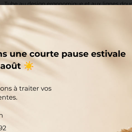
Tube au design ergonomique et aux lignes douces
fonctionnalité et élégance.
Réf.
Col
Capacité
Matériau
Finition
Ha
R00257
Baio
0
PP
Blanc
S00357
Baio
50
HDPE
Blanc
S00358
Baio
100
HDPE
Blanc
S00359
Baio
150
HDPE
Blanc