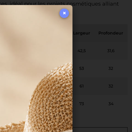
, idéal pour les projets cosmétiques alliant
×
Quantité
uteur
MOQ
Largeur
Profondeur
par boîte
34,8
735
1 carton
42,5
31,6
105
800
1 carton
53
32
144
400
1 carton
61
32
156
300
1 carton
73
34