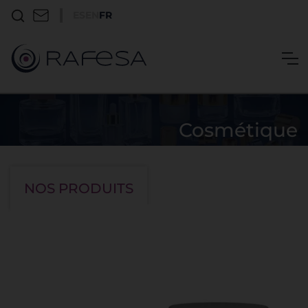
ES
EN
FR
Cosmétique
Pots cosmétiques
Giotto
NOS PRODUITS